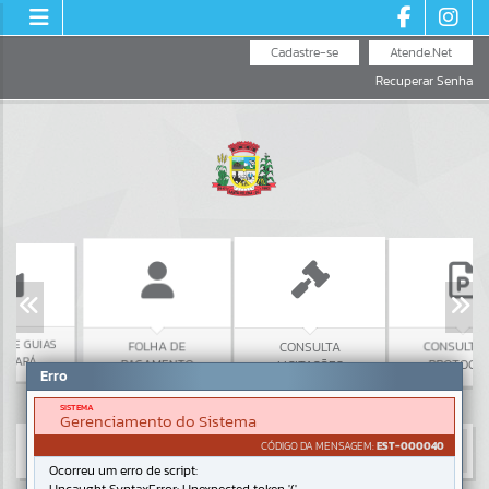
Cadastre-se
Atende.Net
Recuperar Senha
 GUIAS
FOLHA DE
CONSULTA DE
CONSULTA
ARÁ
PAGAMENTO
PROTOCOLO
LICITAÇÕES
Erro
SISTEMA
Gerenciamento do Sistema
CÓDIGO DA MENSAGEM:
EST-000040
Ocorreu um erro de script: