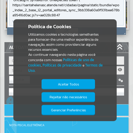
Uncaught SyntaxError: Unexpected token '('
https://santahelenasc.atende.net/cidadao/pagina/static/bundle/wpo
Resultados para
""
_index_2_base_l2_portal_editores_sync_9bb338a60a9f931bee678b
a95416d0ac.js?v=ae028c88:47
Verificar Mais Detalhes
Portais
Política de Cookies
OK
Utilizamos cookies e tecnologias semelhantes
Por favor, aguarde...
para fornecer-lhe uma melhor experiência de
navegação, assim como providenciar alguns
AUTOATENDIMENTO
NOTÍCIAS
recursos essenciais.
Ao continuar navegando nesta página você
concorda com nossas
Políticas de uso de
Por favor, aguarde...
cookies
,
Políticas de privacidade
e
Termos de
Uso
.
Entrar
SUBPORTAIS
Aceitar Todos
OU
Por favor, aguarde...
Rejeitar não necessários
Isto significa que diversos recursos
Cadastre-se
|
Recuperar Senha
providenciados poderão não estar
disponíveis.
ACESSAR SEM LOGIN
Gerenciar Preferências
SERVIÇOS
Por favor, aguarde...
NOTA FISCAL ELETRÔNICA