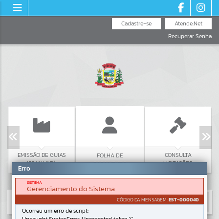
Cadastre-se
Atende.Net
Recuperar Senha
EMISSÃO DE GUIAS
CONSULTA
FOLHA DE
ISS/ALVARÁ
LICITAÇÕES
PAGAMENTO
Erro
SISTEMA
Gerenciamento do Sistema
CÓDIGO DA MENSAGEM:
EST-000040
Ocorreu um erro de script: